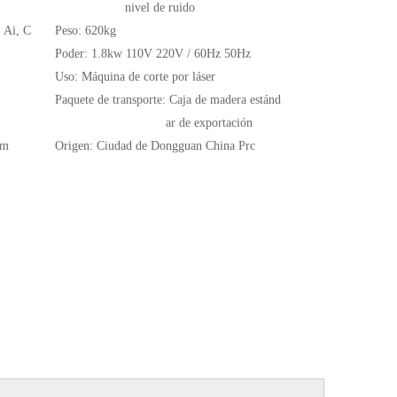
nivel de ruido
 Ai, C
Peso:
620kg
Poder:
1.8kw 110V 220V / 60Hz 50Hz
Uso:
Máquina de corte por láser
Paquete de transporte:
Caja de madera estánd
ar de exportación
mm
Origen:
Ciudad de Dongguan China Prc