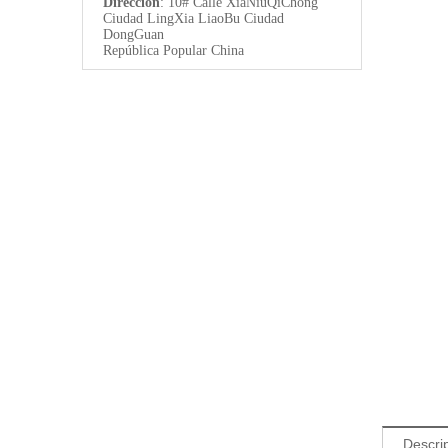
Dirección
: 10# Calle XiaNiuQiChong
Ciudad LingXia LiaoBu Ciudad
DongGuan
República Popular China
Descri