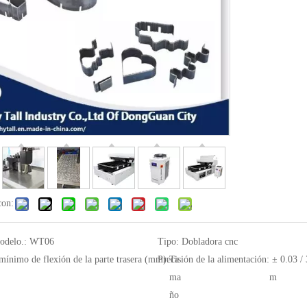
con:
odelo.:
WT06
Tipo:
Dobladora cnc
ínimo de flexión de la parte trasera (mm):
Precisión de la alimentación:
Ta
± 0.03 /
ma
m
ño