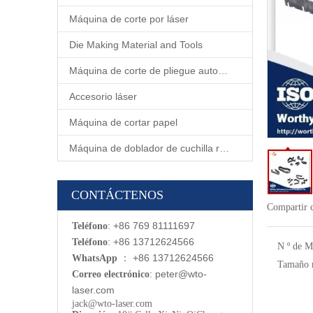
Máquina de corte por láser
Die Making Material and Tools
Máquina de corte de pliegue automático
Accesorio láser
Máquina de cortar papel
Máquina de doblador de cuchilla rotativa automática
CONTÁCTENOS
Compartir 
: +86 769 81111697
Teléfono
: +86 13712624566
Teléfono
N º de M
：
+86 13712624566
WhatsApp
Tamaño m
:
p
eter@wto-
Correo electrónico
laser.com
jack@wto-laser.com