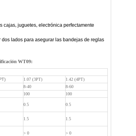
las cajas, juguetes, electrónica perfectamente
er dos lados para asegurar las bandejas de reglas
ificación WT09
:
PT)
1.07 (3PT)
1.42 (4PT)
8-40
8-60
100
100
0.5
0.5
1.5
1.5
> 0
> 0