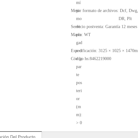
mí
Mejor formato de archivos:
ni
Dcf, Dwg,
mo
DR, Plt
Servicio postventa:
de
Garantía 12 meses
Marca:
ple
WT
gad
Especificación:
o d
3125 × 1025 × 1470
Código hs:
e la
8462219000
par
te
pos
teri
or
(m
m):
> 0
pción Del Producto