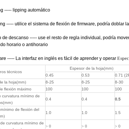
g ----- lipping automático
g ----- utilice el sistema de flexión de firmware, podría doblar 
o de descanso ----- use el resto de regla individual, podría mov
ido horario o antihorario
re ----- La interfaz en inglés es fácil de aprender y operar
Espec
Espesor de la hoja
(mm
)
ros técnicos
0.45
0.53
0.71 (2
e la hoja
(mm
8-25
8-25
8-30
)
de flexión máximo
100
100
100
e curvatura mínimo de
0.4
0.4
0.5
os
(mm
)
mínimo de flexión del
1.0
1.0
1.5
mm
)
de curvatura mínimo de
> 0
> 0
> 0