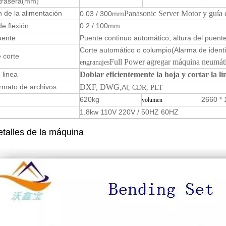
 trasera
(mm
)
n de la alimentación
Panasonic Server Motor y guía de
0.03 / 300mm
de flexión
0.2 / 100mm
uente
Puente continuo automático, altura del puente
Corte automático o columpio
(Alarma de ident
 corte
Full Power agregar máquina neumát
engranajes
 linea
Doblar eficientemente la hoja y cortar la l
rmato de archivos
DXF
, DWG
,AI
, CDR, PLT
620kg
2660 * 
volumen
1.8kw 110V 220V / 50HZ 60HZ
talles de la máquina