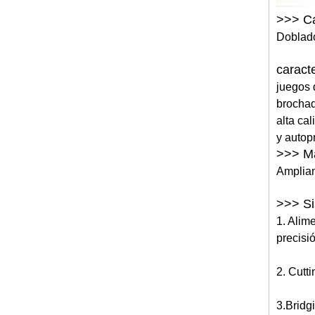
>>> Ca
Doblado
caracte
juegos 
brochad
alta ca
y autop
>>> Ma
Ampliam
>>> S
1. Alim
precisi
2. Cutti
3.Bridg