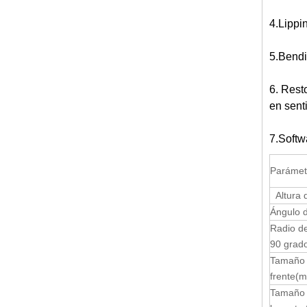
4.Lippin
5.Bendin
6. Rest
en sent
7.Softwa
Parámet
Altura d
Ángulo 
Radio d
90 grad
Tamaño 
frente
(
Tamaño 