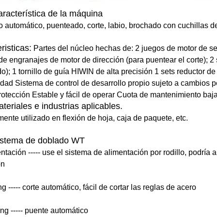
racterística de la máquina
 automático, puenteado, corte, labio, brochado con cuchillas d
risticas:
Partes del núcleo hechas de: 2 juegos de motor de se
de engranajes de motor de dirección (para puentear el corte); 2
o); 1 tornillo de guía HIWIN de alta precisión 1 sets reductor d
lidad Sistema de control de desarrollo propio sujeto a cambios 
rotección Estable y fácil de operar Cuota de mantenimiento baj
teriales e industrias aplicables.
ente utilizado en flexión de hoja, caja de paquete, etc.
istema de doblado WT
entación ----- use el sistema de alimentación por rodillo, podría
ón
ng ----- corte automático, fácil de cortar las reglas de acero
ing ----- puente automático