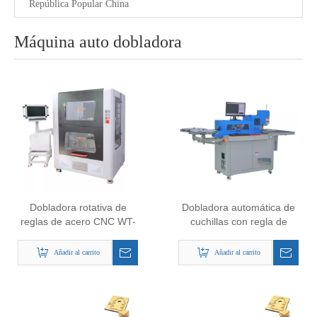
República Popular China
Máquina auto dobladora
Dobladora rotativa de
Dobladora automática de
reglas de acero CNC WT-
cuchillas con regla de
RB Dobladora rotativa
acero para troquelado
para fabricación de
Añadir al carrito
Añadir al carrito
tableros