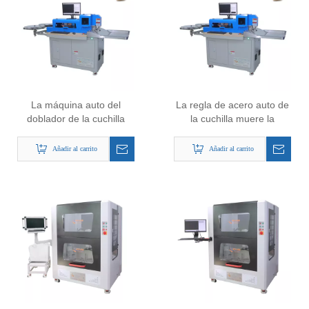
La máquina auto del
La regla de acero auto de
doblador de la cuchilla
la cuchilla muere la
para el zapato de acrílico
dobladora del tablero para
muere el corte de cuero
el corte de juntas muere
Añadir al carrito
Añadir al carrito
muere haciendo
haciendo