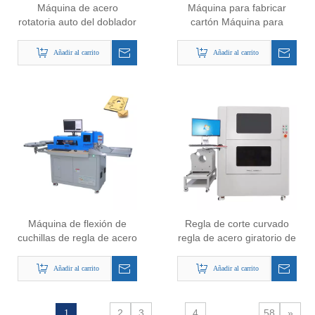
Máquina de acero
Máquina para fabricar
rotatoria auto del doblador
cartón Máquina para
de la regla para la
fabricar troqueles de corte
fabricación de cajas
redondo rotativo
Añadir al carrito
Añadir al carrito
acanaladas
automático
Máquina de flexión de
Regla de corte curvado
cuchillas de regla de acero
regla de acero giratorio de
para autos para la
acero género de flexión de
industria de corte de
la hoja de doblado para
Añadir al carrito
Añadir al carrito
plástico
cartón
2
3
4
58
»
1
...