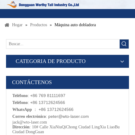
Hogar
»
Productos
»
Máquina auto dobladora
CATEGORIA DE PRODUCTO
CONTÁCTENOS
: +86 769 81111697
Teléfono
: +86 13712624566
Teléfono
：
+86 13712624566
WhatsApp
:
p
eter@wto-laser.com
Correo electrónico
jack@wto-laser.com
Dirección
: 10# Calle XiaNiuQiChong Ciudad LingXia LiaoBu
Ciudad DongGuan