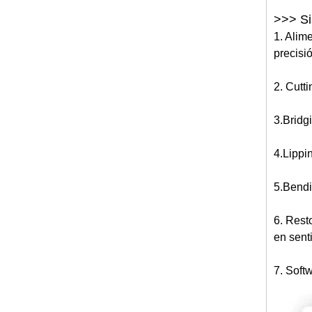
>>> S
1. Alim
precisi
2. Cutti
3.Bridg
4.Lippin
5.Bendin
6. Rest
en sent
7. Softw