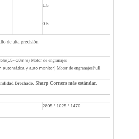
1.5
0.5
lo de alta precisión
able
(15--18mm
) Motor de engranajes
Full
ón automática y auto monitor
) Motor de engranajes
Sharp Corners más estándar
,
undidad Brochado.
2805 * 1025 * 1470