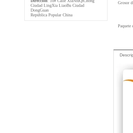
Dirección
: 10# Calle XiaNiuQiChong
Grosor de
Ciudad LingXia LiaoBu Ciudad
DongGuan
República Popular China
Paquete 
Descri