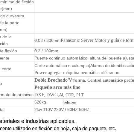
mínimo de flexión
e
(mm
)
de curvatura
e la parte
(mm
)
n de la
Panasonic Server Motor y guía de tornil
0.03 / 300mm
ción
de flexión
0.2 / 100mm
uente
Puente continuo automático, altura del puente ajust
Corte automático o columpio
(Alarma de identificaci
 corte
Power agregar máquina neumática olécranon
Doble Brochado
'V
'forma
, Control automático prof
o
Pequeño arco más fino
rmato de archivos
DXF
, DWG
,AI
, CDR, PLT
620kg
volumen
tal
2kw 110V 220V / 60HZ 50HZ
teriales e industrias aplicables.
ente utilizado en flexión de hoja, caja de paquete, etc.