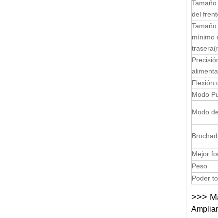
Tamaño 
del frent
Tamaño 
mínimo d
trasera
Precisió
alimenta
Flexión 
Modo P
Modo de
Brochad
Mejor fo
Peso
Poder to
>>> Ma
Ampliam