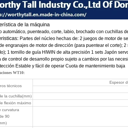
erística de la máquina
 automático, puenteado, corte, labio, brochado con cuchillas d
risticas:
Partes del núcleo hechas de: 2 juegos de motor de se
de engranajes de motor de dirección (para puentear el corte); 2
o); 1 tornillo de guía HIWIN de alta precisión 1 sets Japón servo
 de control de desarrollo propio sujeto a cambios por las neces
tección Estable y fácil de operar Cuota de mantenimiento baja
caciones WT10:
Espesor d
ros técnicos
e la cuchilla
(mm
)
de flexión máximo
 curvatura
de 90
mm
)