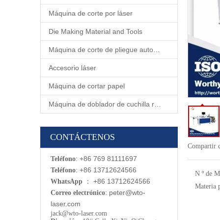
Máquina de corte por láser
Die Making Material and Tools
Máquina de corte de pliegue automático
Accesorio láser
Máquina de cortar papel
Máquina de doblador de cuchilla rotativa automática
CONTÁCTENOS
Compartir 
: +86 769 81111697
Teléfono
: +86 13712624566
Teléfono
N º de M
：
+86 13712624566
WhatsApp
Materia 
:
p
eter@wto-
Correo electrónico
laser.com
jack@wto-laser.com