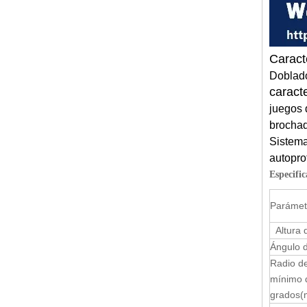
Caract
Doblado
caracte
juegos 
brochad
Sistema
autopro
Especifi
Parámet
Altura d
Ángulo 
Radio de
mínimo 
grados
(