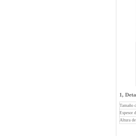
1, Deta
Tamaño d
Espesor d
Altura de