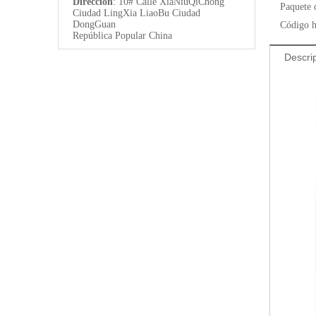
Dirección
: 10# Calle XiaNiuQiChong
Paquete 
Ciudad LingXia LiaoBu Ciudad
DongGuan
Código h
República Popular China
Descri