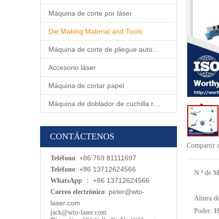
Máquina de corte por láser
Die Making Material and Tools
Máquina de corte de pliegue automático
Accesorio láser
Máquina de cortar papel
Máquina de doblador de cuchilla rotativa automática
CONTÁCTENOS
Compartir 
: +86 769 81111697
Teléfono
: +86 13712624566
Teléfono
N º de M
：
+86 13712624566
WhatsApp
:
p
eter@wto-
Correo electrónico
Altura de
laser.com
Poder:
Hi
jack@wto-laser.com