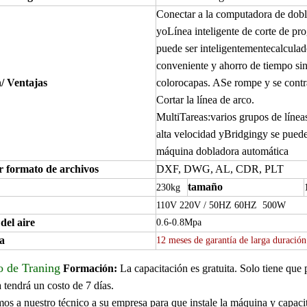
Conectar
a la computadora de dobl
yo
Línea inteligente de corte de pr
puede ser inteligentemente
calcula
conveniente y ahorro de tiempo si
n
/ Ventajas
color
o
capa
s
.
A
Se rompe y se cont
Cortar la línea de arco.
Mu
lti
Tareas
:
varios grupos
de línea
alta velocidad y
Bridging
y se puede
máquina dobladora automática
r formato de archivos
DXF, DWG, AL, CDR, PLT
tamaño
230kg
110V 220V / 50HZ 60HZ
500W
del aire
0.6-0.8Mpa
a
12 meses de garantía de larga duración
o de Traning
Formación:
La capacitación es gratuita. Solo tiene que 
 tendrá un costo de 7 días.
os a nuestro técnico a su empresa para que instale la máquina y capacit