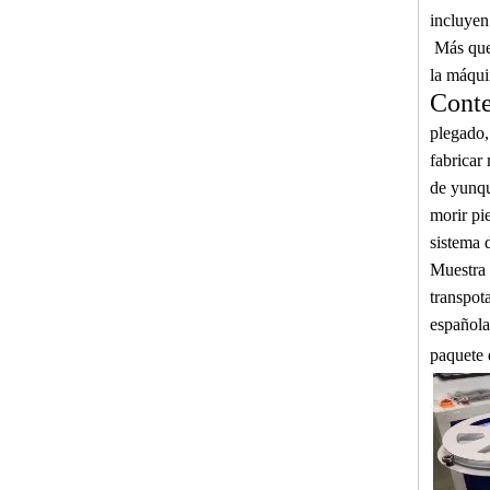
incluyen
Más que 
la máqui
Conte
plegado,
fabricar
de yunqu
morir pi
sistema d
Muestra 
transpot
española
paquete 