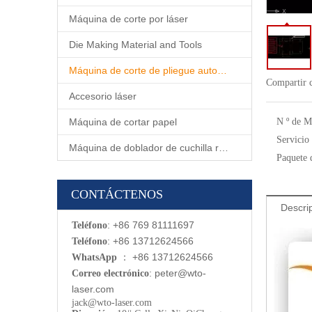
Máquina de corte por láser
Die Making Material and Tools
Máquina de corte de pliegue automático
Compartir 
Accesorio láser
Máquina de cortar papel
N º de M
Servicio
Máquina de doblador de cuchilla rotativa automática
Paquete 
CONTÁCTENOS
Descri
: +86 769 81111697
Teléfono
: +86 13712624566
Teléfono
：
+86 13712624566
WhatsApp
:
p
eter@wto-
Correo electrónico
laser.com
jack@wto-laser.com