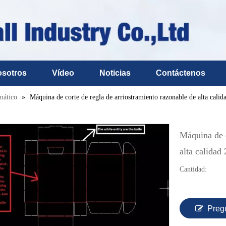
osotros
Vídeo
Noticias
Contáctenos
mático
»
Máquina de corte de regla de arriostramiento razonable de alta calid
Máquina de c
alta calidad
Cantidad:
Preg