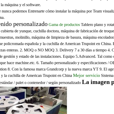
 la máquina y el software.
nunca podemos Entrenarte cómo instalar la máquina por Team visualiza
na.
nido personalizado
Gama de productos
Tablero plano y rotat
 cubierta de yunque, cuchilla doctora, máquina de fabricación de troqu
 muestras, molinillo, máquina de limpieza de basura, máquina encoladora
e policromada española y la cuchilla de American Trupoint en China.
ezas enteras.
2. MOQ o NO MOQ
3. Delivery 7 a 30 días a tiempo
4. C
e gestión y estado de las instalaciones.
Equipo 5.Advanced. Tal como co
que hace machine.etc.
6. Tamaño personalizado y especificaciones / 
ation
8. Con la famosa marca Grandcorp y la nueva marca YT
9. El ag
Mejor servicio
 y la cuchilla de American Trupoint en China
Sistema
La imagen p
estándar / palet o contenedor / según personalizado