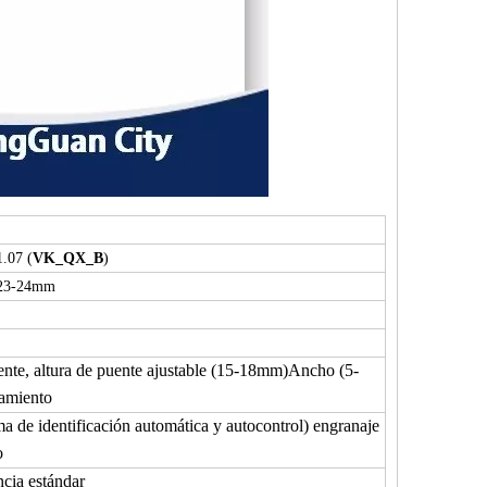
1.07 (
VK_QX_B
)
23-24mm
nte, altura de puente ajustable (15-18mm)
Ancho (5-
amiento
ma de identificación automática y autocontrol) engranaje
o
encia estándar