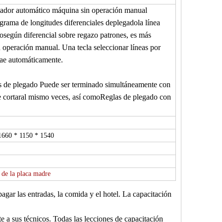
ador automático
máquina
sin operación manual
ograma de longitudes diferenciales de
plegado
la línea
do
según diferencial sobre
regazo
patrones, es más
n operación manual
.
Una tecla seleccionar líneas por
rae automáticamente.
s de plegado
Puede ser terminado simultáneamente con
 cortar
al mismo
veces, así como
Reglas de plegado con
1660 * 1150 * 1540
 de la placa madre
pagar las entradas, la comida y el hotel. La capacitación
e a sus técnicos. Todas las lecciones de capacitación