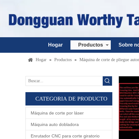
Hogar
Productos
Sobre n
Hogar
»
Productos
»
Máquina de corte de pliegue auto
CATEGORIA DE PRODUCTO
Máquina de corte por láser
Máquina auto dobladora
Enrutador CNC para corte giratorio