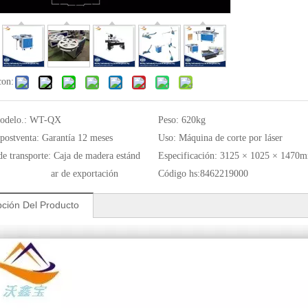
con:
odelo.:
WT-QX
Peso:
620kg
 postventa:
Garantía 12 meses
Uso:
Máquina de corte por láser
de transporte:
Caja de madera estánd
Especificación:
3125 × 1025 × 1470
ar de exportación
Código hs:
8462219000
pción Del Producto