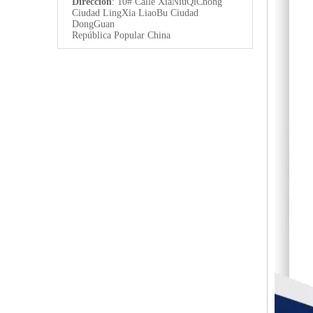
Dirección
: 10# Calle XiaNiuQiChong
Ciudad LingXia LiaoBu Ciudad
DongGuan
República Popular China