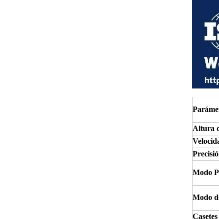
Parámet
Altura 
Velocid
Precisió
Modo P
Modo de
Casetes