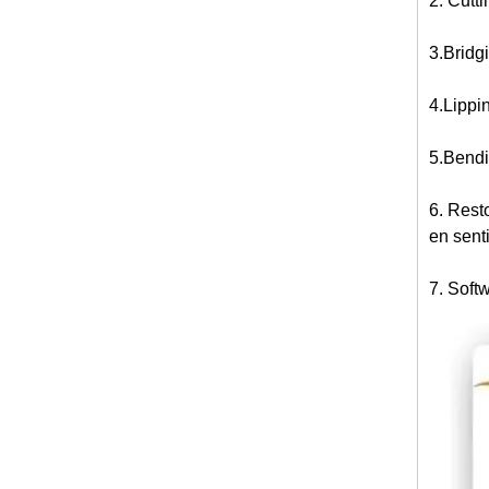
2. Cutti
3.Bridg
4.Lippin
5.Bendin
6. Rest
en sent
7. Softw