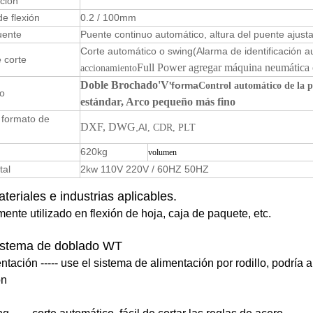
ción
de flexión
0.2 / 100mm
uente
Puente continuo automático, altura del puente ajust
Corte automático o swing
(Alarma de identificación 
 corte
Full Power agregar máquina neumática 
accionamiento
Doble Brochado
'V
'forma
Control automático de la 
o
estándar
, Arco pequeño más fino
 formato de
DXF
, DWG
,AI
, CDR, PLT
620kg
volumen
tal
2kw 110V 220V / 60HZ 50HZ
teriales e industrias aplicables.
ente utilizado en flexión de hoja, caja de paquete, etc.
istema de doblado WT
entación ----- use el sistema de alimentación por rodillo, podría
ón