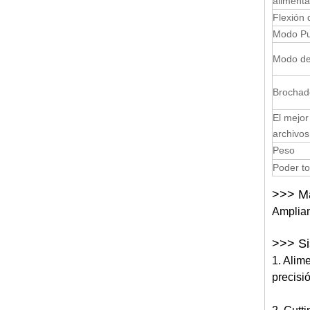
alimenta
Flexión 
Modo P
Modo de
Brochad
El mejor
archivos
Peso
Poder to
>>> Ma
Ampliam
>>> S
1. Alim
precisi