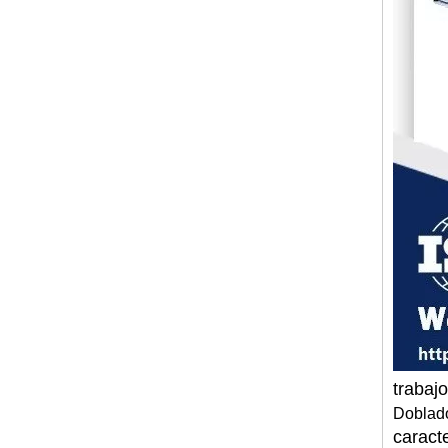
trabaj
Doblado
caracte