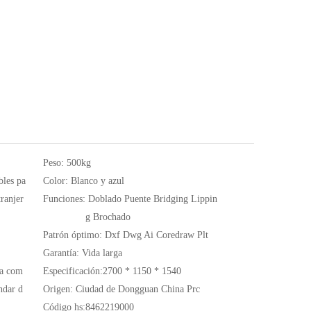
Peso:
500kg
bles pa
Color:
Blanco y azul
tranjer
Funciones:
Doblado Puente Bridging Lippin
g Brochado
Patrón óptimo:
Dxf Dwg Ai Coredraw Plt
Garantía:
Vida larga
a com
Especificación:
2700 * 1150 * 1540
ndar d
Origen:
Ciudad de Dongguan China Prc
Código hs:
8462219000