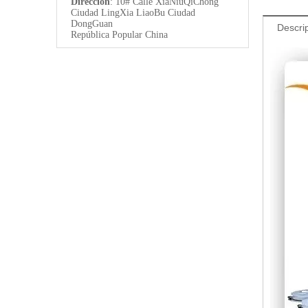
Dirección
: 10# Calle XiaNiuQiChong
Ciudad LingXia LiaoBu Ciudad
DongGuan
Descri
República Popular China