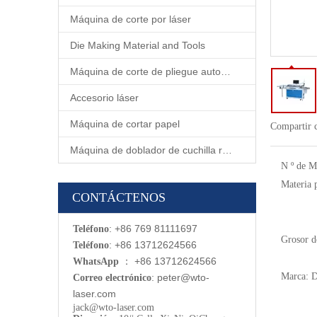
Máquina de corte por láser
Die Making Material and Tools
Máquina de corte de pliegue automático
Accesorio láser
Máquina de cortar papel
Compartir 
Máquina de doblador de cuchilla rotativa automática
N º de M
Materia 
CONTÁCTENOS
: +86 769 81111697
Teléfono
Grosor de
: +86 13712624566
Teléfono
：
+86 13712624566
WhatsApp
Marca:
D
:
p
eter@wto-
Correo electrónico
laser.com
jack@wto-laser.com