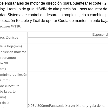
de engranajes de motor de dirección (para puentear el corte); 2
o); 1 tornillo de guía HIWIN de alta precisión 1 sets reductor d
lidad Sistema de control de desarrollo propio sujeto a cambios 
rotección Estable y fácil de operar Cuota de mantenimiento baj
caciones WT10:
Espesor d
ros técnicos
e la hoja
(mm
)
de flexión máximo
 curvatura
de 90
mm
)
mínimo de flexión
e
(mm
)
de curvatura
e la parte
(mm
)
n de la
Panasonic Server Motor y guía de tornil
0.03 / 300mm