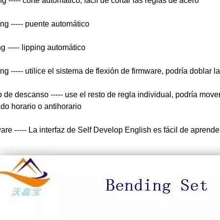
ng ----- corte automático, fácil de cortar las reglas de acero
ing ----- puente automático
g ----- lipping automático
g ----- utilice el sistema de flexión de firmware, podría doblar 
o de descanso ----- use el resto de regla individual, podría mov
ido horario o antihorario
are ----- La interfaz de Self Develop English es fácil de aprende