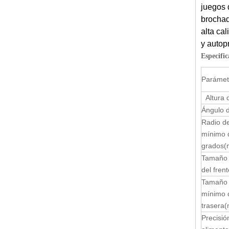
juegos 
brochad
alta ca
y autop
Especifi
Parámet
Altura d
Ángulo 
Radio de
mínimo 
grados
(
Tamaño 
del frent
Tamaño 
mínimo d
trasera
Precisió