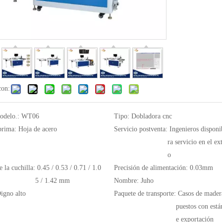
con:
odelo.:
WT06
Tipo:
Dobladora cnc
prima:
Hoja de acero
Servicio postventa:
Ingenieros disponi
ra servicio en el ex
o
 la cuchilla:
0.45 / 0.53 / 0.71 / 1.0
Precisión de alimentación:
0.03mm
5 / 1.42 mm
Nombre:
Juho
igno alto
Paquete de transporte:
Casos de mader
puestos con está
e exportación