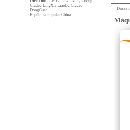
Dirección
: 10# Calle XiaNiuQiChong
Ciudad LingXia LiaoBu Ciudad
Descri
DongGuan
República Popular China
Máqu