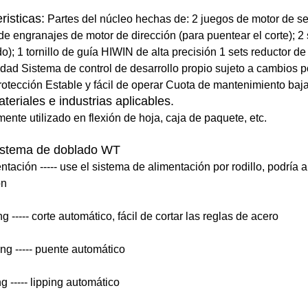
risticas:
Partes del núcleo hechas de: 2 juegos de motor de se
de engranajes de motor de dirección (para puentear el corte); 2
o); 1 tornillo de guía HIWIN de alta precisión 1 sets reductor d
lidad Sistema de control de desarrollo propio sujeto a cambios 
rotección Estable y fácil de operar Cuota de mantenimiento baj
teriales e industrias aplicables.
ente utilizado en flexión de hoja, caja de paquete, etc.
istema de doblado WT
entación ----- use el sistema de alimentación por rodillo, podría
ón
ng ----- corte automático, fácil de cortar las reglas de acero
ing ----- puente automático
g ----- lipping automático