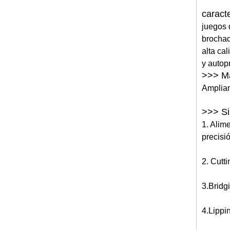
caracte
juegos 
brochad
alta ca
y autop
>>> Ma
Ampliam
>>> S
1. Alim
precisi
2. Cutti
3.Bridg
4.Lippin