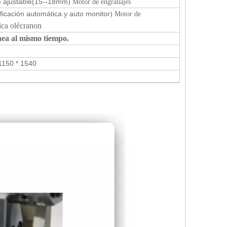
 ajustable
(15--18mm
) Motor de engranajes
ificación automática y auto monitor
) Motor de
ica olécranon
ínea al mismo tiempo.
1150 * 1540