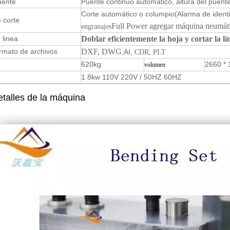
uente
Puente continuo automático, altura del puente
Corte automático o columpio
(Alarma de ident
 corte
Full Power agregar máquina neumát
engranajes
 linea
Doblar eficientemente la hoja y cortar la l
rmato de archivos
DXF
, DWG
,AI
, CDR, PLT
620kg
2660 * 
volumen
1.8kw 110V 220V / 50HZ 60HZ
talles de la máquina