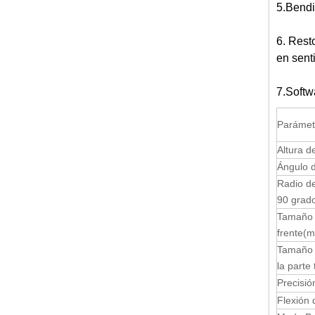
5.Bendin
6. Rest
en sent
7.Softwa
Parámet
Altura de
Ángulo 
Radio d
90 grad
Tamaño 
frente
(
Tamaño 
la parte
Precisió
Flexión 