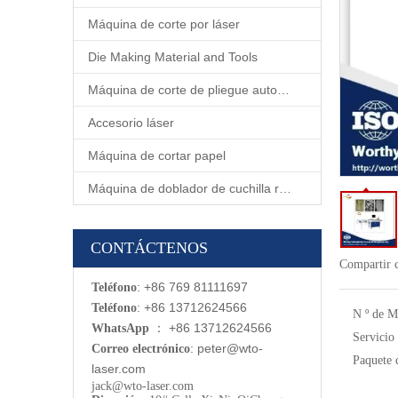
Máquina de corte por láser
Die Making Material and Tools
Máquina de corte de pliegue automático
Accesorio láser
Máquina de cortar papel
Máquina de doblador de cuchilla rotativa automática
CONTÁCTENOS
Compartir 
: +86 769 81111697
Teléfono
: +86 13712624566
Teléfono
N º de M
：
+86 13712624566
WhatsApp
Servicio
:
p
eter@wto-
Correo electrónico
Paquete 
laser.com
jack@wto-laser.com