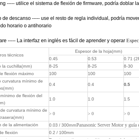
g ----- utilice el sistema de flexión de firmware, podría doblar 
o de descanso ----- use el resto de regla individual, podría mov
ido horario o antihorario
re ----- La interfaz en inglés es fácil de aprender y operar
Espec
Espesor de la hoja
(mm
)
ros técnicos
0.45
0.53
0.71 (2
 la cuchilla
(mm
8-25
8-25
8-30
)
de flexión máximo
100
100
100
e curvatura mínimo de
0.4
0.4
0.5
os
(mm
)
mínimo de flexión del
1.0
1.0
1.5
mm
)
de curvatura mínimo de
> 0
> 0
> 0
 trasera
(mm
)
n de la alimentación
Panasonic Server Motor y guía de
0.03 / 300mm
de flexión
0.2 / 100mm