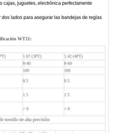
las cajas, juguetes, electrónica perfectamente
er dos lados para asegurar las bandejas de reglas
ificación WT11
:
PT)
1.07 (3PT)
1.42 (4PT)
8-40
8-60
100
100
0.5
0.5
1.5
1.5
> 0
> 0
 tornillo de alta precisión